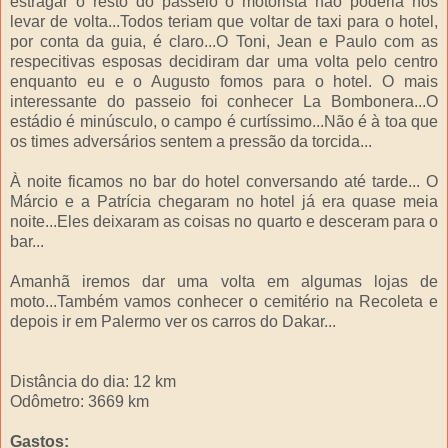
estragar o resto do passeio o motorista não poderia nos
levar de volta...Todos teriam que voltar de taxi para o hotel,
por conta da guia, é claro...O Toni, Jean e Paulo com as
respecitivas esposas decidiram dar uma volta pelo centro
enquanto eu e o Augusto fomos para o hotel. O mais
interessante do passeio foi conhecer La Bombonera...O
estádio é minúsculo, o campo é curtíssimo...Não é à toa que
os times adversários sentem a pressão da torcida...
À noite ficamos no bar do hotel conversando até tarde... O
Márcio e a Patrícia chegaram no hotel já era quase meia
noite...Eles deixaram as coisas no quarto e desceram para o
bar...
Amanhã iremos dar uma volta em algumas lojas de
moto...Também vamos conhecer o cemitério na Recoleta e
depois ir em Palermo ver os carros do Dakar...
Distância do dia: 12 km
Odômetro: 3669 km
Gastos: