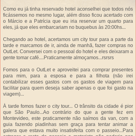
Como eu já tinha reservado hotel aconselhei que todos nós
ficássemos no mesmo lugar, além disso ficou acertado com
o Márcio e a Patrícia que eu iria reservar um quarto para
eles, já que eles embarcariam no buquebus às 20:00hs...
Chegando ao hotel, acertamos um city tour para a parte da
tarde e marcamos de ir, ainda de manhã, fazer compras no
OutLet. Conversei com o pessoal do hotel e eles deixaram a
gente tomar café....Praticamente almoçamos...rsrsrs
Fomos para o OutLet e aproveitei para comprar presentes
para mim, para a esposa e para a filhota (não irei
contabilizar esses gastos com os gastos de viagem para
facilitar para quem deseja saber apenas o que foi gasto na
viagem)...
À tarde fomos fazer o city tour... O trânsito da cidade é pior
que São Paulo...Ao contrário do que a gente fez em
Montevideo, este praticamente não saímos da van, com a
guia fazendo piadinhas sem graça para tentar animar a
galera que estava muito insatisfeita com o passeio...Para