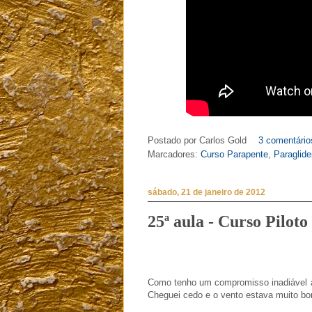
Postado por
Carlos Gold
3 comentário
Marcadores:
Curso Parapente
,
Paraglide
sábado, 21 de janeiro de 2012
25ª aula - Curso Pilot
Como tenho um compromisso inadiável à t
Cheguei cedo e o vento estava muito b