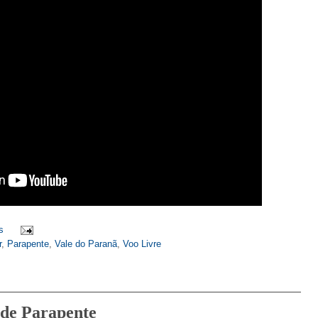
s
r
,
Parapente
,
Vale do Paranã
,
Voo Livre
o de Parapente