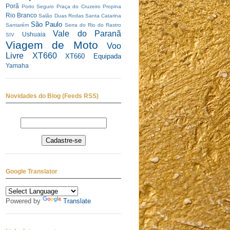
Porã
Porto Seguro
Praça do Cruzeiro
Propina
Rio Branco
Salão Duas Rodas
Santa Catarina
São Paulo
Santarém
Serra do Rio do Rastro
Vale do Paranã
Ushuaia
SIV
Viagem de Moto
Voo
Livre
XT660
XT660 Equipada
Yamaha
Novidades do Blog (Feeds RSS)
Google Translator
Powered by
Translate