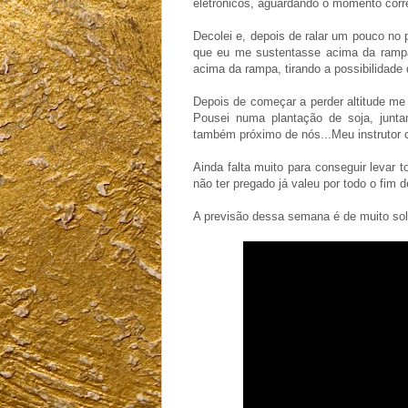
eletrônicos, aguardando o momento corre
Decolei e, depois de ralar um pouco no 
que eu me sustentasse acima da rampa
acima da rampa, tirando a possibilidade 
Depois de começar a perder altitude me 
Pousei numa plantação de soja, juntam
também próximo de nós...Meu instrutor 
Ainda falta muito para conseguir levar t
não ter pregado já valeu por todo o fim 
A previsão dessa semana é de muito sol