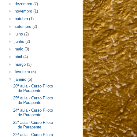
►
dezembro
(7)
►
novembro
(1)
►
outubro
(1)
►
setembro
(2)
►
julho
(2)
►
junho
(2)
►
maio
(3)
►
abril
(4)
►
março
(3)
►
fevereiro
(5)
▼
janeiro
(5)
26ª aula - Curso Piloto
de Parapente
25ª aula - Curso Piloto
de Parapente
24ª aula - Curso Piloto
de Parapente
23ª aula - Curso Piloto
de Parapente
22ª aula - Curso Piloto