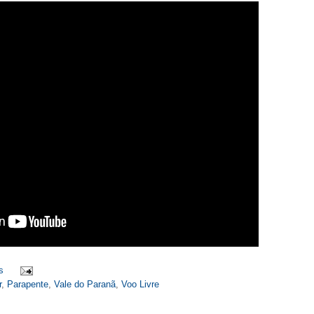
s
r
,
Parapente
,
Vale do Paranã
,
Voo Livre