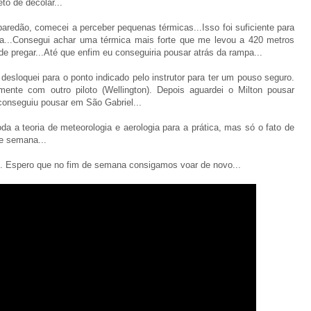
to de decolar...
paredão, comecei a perceber pequenas térmicas...Isso foi suficiente para
...Consegui achar uma térmica mais forte que me levou a 420 metros
de pregar...Até que enfim eu conseguiria pousar atrás da rampa...
desloquei para o ponto indicado pelo instrutor para ter um pouso seguro.
ente com outro piloto (Wellington). Depois aguardei o Milton pousar
conseguiu pousar em São Gabriel...
oda a teoria de meteorologia e aerologia para a prática, mas só o fato de
de semana...
. Espero que no fim de semana consigamos voar de novo...