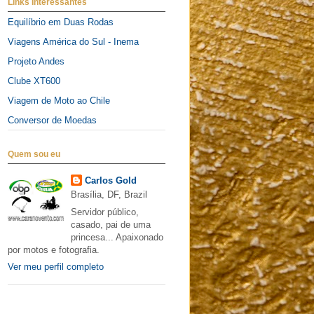
Links Interessantes
Equilíbrio em Duas Rodas
Viagens América do Sul - Inema
Projeto Andes
Clube XT600
Viagem de Moto ao Chile
Conversor de Moedas
Quem sou eu
Carlos Gold
Brasília, DF, Brazil
Servidor público,
casado, pai de uma
princesa... Apaixonado
por motos e fotografia.
Ver meu perfil completo