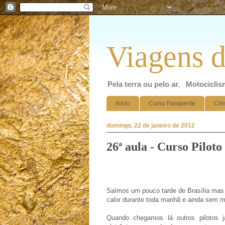
Viagens d
Pela terra ou pelo ar. Motocicli
Início
Curso Parapente
Cli
domingo, 22 de janeiro de 2012
26ª aula - Curso Pilot
Saímos um pouco tarde de Brasília mas
calor durante toda manhã e ainda sem mu
Quando chegamos lá outros pilotos