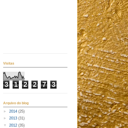
Visitas
3
1
2
2
7
3
Arquivo do blog
►
2014
(25)
►
2013
(31)
▼
2012
(35)