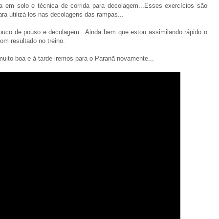
la em solo e técnica de corrida para decolagem...Esses exercícios são
a utilizá-los nas decolagens das rampas...
pouco de pouso e decolagem...Ainda bem que estou assimilando rápido o
m resultado no treino.
uito boa e à tarde iremos para o Paranã novamente...