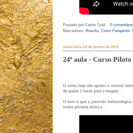
Postado por
Carlos Gold
0 comentário
Marcadores:
Brasília
,
Curso Parapente
,
sexta-feira, 20 de janeiro de 2012
24ª aula - Curso Pilot
O vento hoje não ajudou e mesmo ralan
de quase 2 horas para o resgate...
O bom é que a previsão meteorológica
minha primeira térmica...