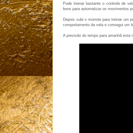
Pude treinar bastante o controle de ve
bons para automatizar os movimentos par
Depois subi o morrote para treinar um 
comportamento da vela e consegui um bo
A previsão do tempo para amanhã está m