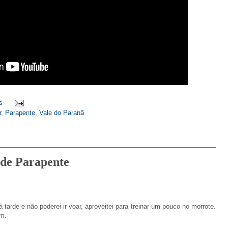
s
r
,
Parapente
,
Vale do Paranã
o de Parapente
arde e não poderei ir voar, aproveitei para treinar um pouco no morrote.
om.