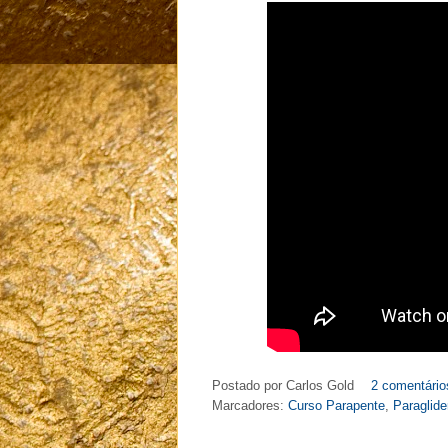
Postado por
Carlos Gold
2 comentário
Marcadores:
Curso Parapente
,
Paraglide