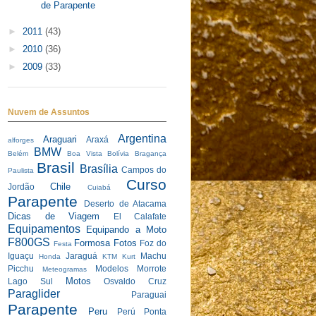
de Parapente
►
2011
(43)
►
2010
(36)
►
2009
(33)
Nuvem de Assuntos
Argentina
Araguari
Araxá
alforges
BMW
Belém
Boa Vista
Bolívia
Bragança
Brasil
Brasília
Campos do
Paulista
Curso
Chile
Jordão
Cuiabá
Parapente
Deserto de Atacama
Dicas de Viagem
El Calafate
Equipamentos
Equipando a Moto
F800GS
Formosa
Fotos
Foz do
Festa
Iguaçu
Jaraguá
Machu
Honda
KTM
Kurt
Picchu
Modelos
Morrote
Meteogramas
Motos
Lago Sul
Osvaldo Cruz
Paraglider
Paraguai
Parapente
Peru
Perú
Ponta