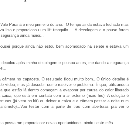
Vale Paranã e meu primeiro do ano. O tempo ainda estava fechado mas
 liso e proporcionou um lift tranquilo... A decolagem e o pouso foram
segurança ainda maior...
pousei porque ainda não estou bem acomodado na selete e estava um
, decolou após minha decolagem e pousou antes, me dando a segurança
s...
a câmera no capacete. O resultado ficou muito bom...O único detalhe é
o vídeo, mas já descobri como resolver o problema. É que, utilizando a
ua que estão lá dentro começam a evaporar por causa do calor liberado
caixa, que está em contato com o ar externo (mais frio). A solução é
berturas (já vem no kit) ou deixar a caixa e a câmera passar a noite num
ntimofo)...Vou testar com a parte de trás com aberturas pra ver o
ma possa me proporcionar novas oportunidades ainda neste mês...