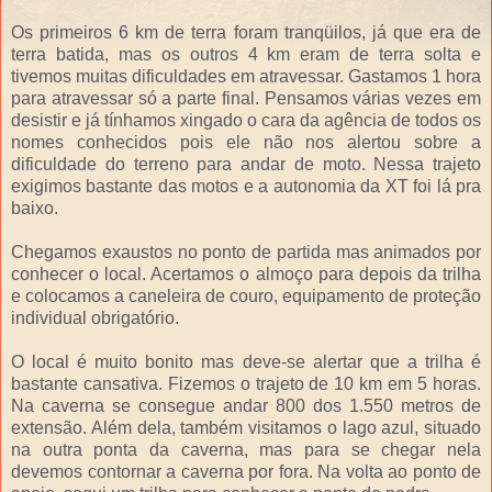
Os primeiros 6 km de terra foram tranqüilos, já que era de
terra batida, mas os outros 4 km eram de terra solta e
tivemos muitas dificuldades em atravessar. Gastamos 1 hora
para atravessar só a parte final. Pensamos várias vezes em
desistir e já tínhamos xingado o cara da agência de todos os
nomes conhecidos pois ele não nos alertou sobre a
dificuldade do terreno para andar de moto. Nessa trajeto
exigimos bastante das motos e a autonomia da XT foi lá pra
baixo.
Chegamos exaustos no ponto de partida mas animados por
conhecer o local. Acertamos o almoço para depois da trilha
e colocamos a caneleira de couro, equipamento de proteção
individual obrigatório.
O local é muito bonito mas deve-se alertar que a trilha é
bastante cansativa. Fizemos o trajeto de 10 km em 5 horas.
Na caverna se consegue andar 800 dos 1.550 metros de
extensão. Além dela, também visitamos o lago azul, situado
na outra ponta da caverna, mas para se chegar nela
devemos contornar a caverna por fora. Na volta ao ponto de